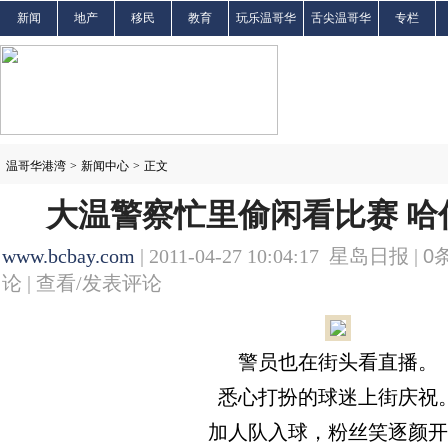
新闻
地产
移民
教育
玩乐温哥华
舌尖温哥华
专栏
温哥华港湾
>
新闻中心
>
正文
大温警察忙里偷闲看比赛 哈
www.bcbay.com
| 2011-04-27 10:04:17 星岛日报 |
0
论 |
查看/发表评论
警员也在街头看直播。
悉心打扮的球迷上街庆祝
加人队入球，粉丝笑逐颜开