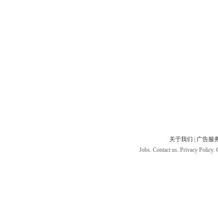
关于我们
|
广告服
Jobs. Contact us. Privacy Policy