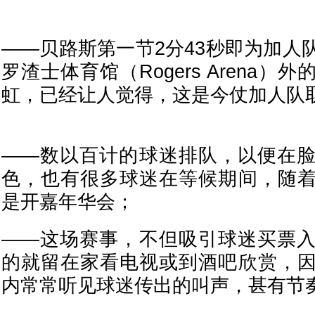
——贝路斯第一节2分43秒即为加人
罗渣士体育馆（Rogers Arena
虹，已经让人觉得，这是今仗加人队
——数以百计的球迷排队，以便在
色，也有很多球迷在等候期间，随
是开嘉年华会；
——这场赛事，不但吸引球迷买票
的就留在家看电视或到酒吧欣赏，
内常常听见球迷传出的叫声，甚有节