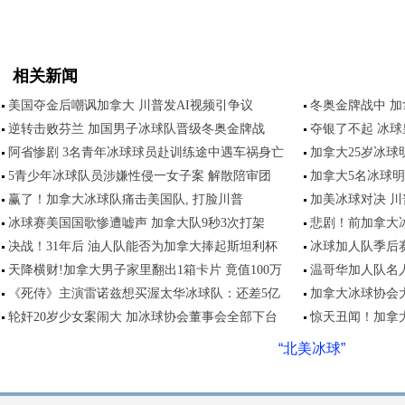
相关新闻
美国夺金后嘲讽加拿大 川普发AI视频引争议
冬奥金牌战中 加
逆转击败芬兰 加国男子冰球队晋级冬奥金牌战
夺银了不起 冰
阿省惨剧 3名青年冰球球员赴训练途中遇车祸身亡
加拿大25岁冰球
5青少年冰球队员涉嫌性侵一女子案 解散陪审团
加拿大5名冰球
赢了！加拿大冰球队痛击美国队, 打脸川普
加美冰球对决 川
冰球赛美国国歌惨遭嘘声 加拿大队9秒3次打架
悲剧！前加拿大
决战！31年后 油人队能否为加拿大捧起斯坦利杯
冰球加人队季后
天降横财!加拿大男子家里翻出1箱卡片 竟值100万
温哥华加人队名人
《死侍》主演雷诺兹想买渥太华冰球队：还差5亿
加拿大冰球协会大
轮奸20岁少女案闹大 加冰球协会董事会全部下台
惊天丑闻！加拿大
“北美冰球”