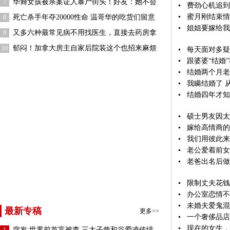
华裔女孩被杀案证人暴尸街头！好友：她不会
7
费劲心机追到
蜜月刚结束情
死亡杀手年夺20000性命 温哥华的吃货们留意
8
姐姐要嫁给我
又多六种最常见病不用找医生，直接去药房拿
9
郁闷！加拿大房主自家后院装这个也招来麻烦
10
每天面对多疑
跟婆婆“结婚
结婚两个月老
我瞒结婚了 
结婚四年才知
硕士男友因太
嫁给高情商的
我们用彼此来
老公爱着前女
老爸出名后做
限制丈夫花钱
办公室恋情不
未婚夫爱鬼混
最新专稿
更多>>
一个奢侈品店
现在的女生，
突发:世界前首富被查,三太子曾和谷爱凌传绯