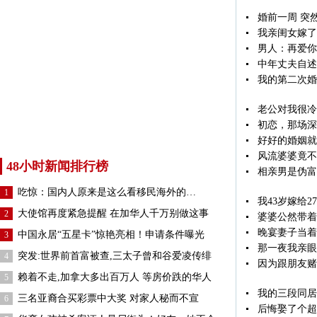
婚前一周 突
我亲闺女嫁了
男人：再爱你
中年丈夫自述
我的第二次婚
老公对我很冷
初恋，那场深
好好的婚姻就
风流婆婆竟不
48小时新闻排行榜
相亲男是伪富
吃惊：国内人原来是这么看移民海外的…
1
我43岁嫁给
大使馆再度紧急提醒 在加华人千万别做这事
2
婆婆公然带着
晚宴妻子当着
中国永居“五星卡”惊艳亮相！申请条件曝光
3
那一夜我亲眼
突发:世界前首富被查,三太子曾和谷爱凌传绯
4
因为跟朋友赌
赖着不走,加拿大多出百万人 等房价跌的华人
5
我的三段同居
三名亚裔合买彩票中大奖 对家人秘而不宣
6
后悔娶了个超