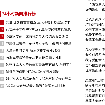
一个出轨男人
好的婚姻，都
24小时新闻排行榜
当意外到来 
突发:世界前首富被查,三太子曾和谷爱凌传绯
1
结婚8年还能
死亡杀手年夺20000性命 温哥华的吃货们留意
2
经历了三次婚
他爱不爱你，
心脏病专家：这两种加拿大传统美食要少吃
3
老婆不拿我当
电脑弹出警告：多伦多女子银行账户瞬间被清
4
我52岁娶2
大温房价恐更贵 新房这费要暴涨240%
5
老公对我很冷
马斯克炮轰特鲁多压制言论自由：可耻
6
我深爱的女人
这些加拿大人移民墨西哥后变有钱人 乐翻了？
7
贪小便宜的男
现有婚姻法下
温哥华考虑取消“View Cone”开发限制
8
郑少秋大女儿惊传自杀，联系不到父母办理后
9
恋爱看“三观”
瞒着妻帮助前
“加Costco会员是最大错误” 她说原因 网友
10
亲姐妹同时爱
我靠老婆有百
婆婆丧命老公