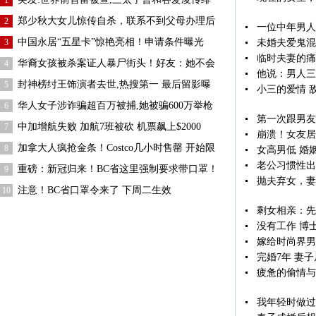
1
郑少秋大女儿惊传自杀，联系不到父母办理后
2
一位中年男人
中国永居“五星卡”惊艳亮相！申请条件曝光
3
未婚夫爱鬼混
临时夫妻的痛
华裔女孩被杀案证人暴尸街头！好友：她不会
4
他说：男人三
封神榜纣王饰演者去世,热搜第一 最后留影曝
5
小三的爱情 
华人女子涉诈骗超百万被捕,她被骗600万举枪
6
第一次跟男友
中加增航失败 加航7班被砍 机票飙上$2000
7
崩溃！女友居
加拿大人疯抢金条！Costco几小时售罄 开始限
8
女高男低 婚
老公习惯性出
重磅：新冠归来！BC省这里强制要求带口罩！
9
抛夫弃女，妻
注意！BC省口罩令来了 下周二生效
10
剩女相亲：先
没有工作 博
嫁给时尚界男
完婚7年 妻
疲惫的偷情与
我年轻时做过