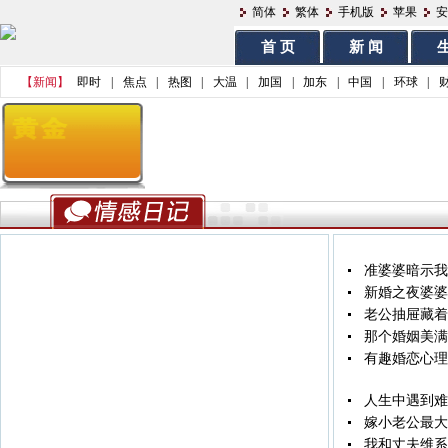
简体
繁体
手机版
苹果
安
首 页
新 闻
生
【新闻】
即时
|
焦点
|
热图
|
大温
|
加国
|
加东
|
中国
|
环球
|
准婆婆暗示我
新婚之夜婆婆
老公抽屉藏着
那个婚姻美满
有趣婚恋心理
人生中遇到难
嫁小老公最大的
我和丈夫维系