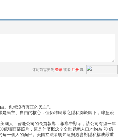
评论前需要先
登录
或者
注册
哦
由。也就沒有真正的民主”。
權是民主、自由的核心，但仍將民眾之隱私擲於腳下，肆意踐
家美國人工智能公司的長篇報導，報導中顯示，該公司有望一年
000億張面部照片，這是什麼概念？全世界總人口才約為 70 億
的每一個人的面部。美國立法者明知這勢必會對隱私構成嚴重