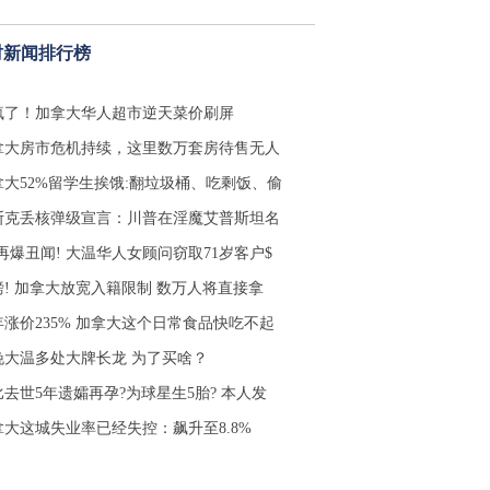
时新闻排行榜
疯了！加拿大华人超市逆天菜价刷屏
拿大房市危机持续，这里数万套房待售无人
拿大52%留学生挨饿:翻垃圾桶、吃剩饭、偷
斯克丢核弹级宣言：川普在淫魔艾普斯坦名
再爆丑闻! 大温华人女顾问窃取71岁客户$
磅! 加拿大放宽入籍限制 数万人将直接拿
年涨价235% 加拿大这个日常食品快吃不起
晚大温多处大牌长龙 为了买啥？
比去世5年遗孀再孕?为球星生5胎? 本人发
拿大这城失业率已经失控：飙升至8.8%