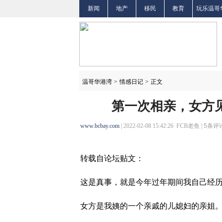
新闻
地产
移民
教育
玩乐温哥
温哥华港湾
>
情感日记
>
正文
第一次相亲，女方
www.bcbay.com
| 2022-02-08 15:42:26 FCB老鱼 |
5
条评论
转载自论坛贴文：
这是真事，就是今年过年期间我自己经
女方是我姨的一个亲戚的儿媳妇的亲姐