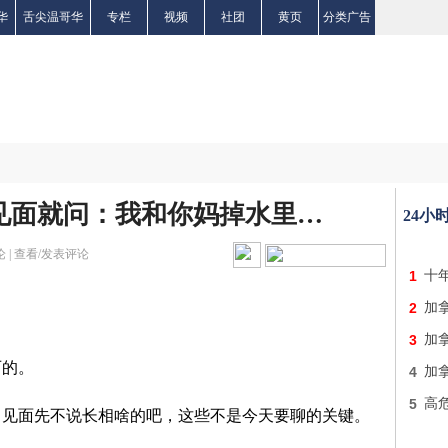
华
舌尖温哥华
专栏
视频
社团
黄页
分类广告
见面就问：我和你妈掉水里…
24小
 |
查看/发表评论
1
十
2
加
3
加
历的。
4
加
5
高
。见面先不说长相啥的吧，这些不是今天要聊的关键。