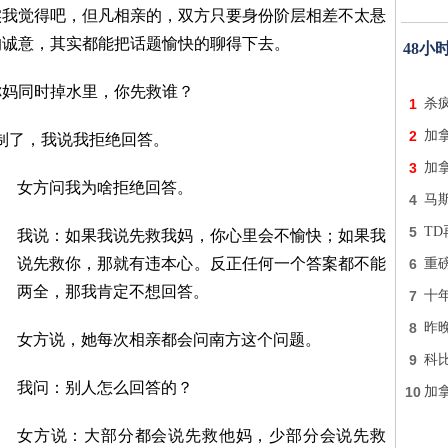
实我觉得吧，但凡相亲的，双方只要身份阶层相差不太悬
的诚意，其实都能把话题愉快的聊得下去。
48小
你妈同时掉水里，你先救谁？
1
杀
2
加
制了，我说我拒绝回答。
3
加
女方问我为啥拒绝回答。
4
马
5
TD
我说：如果我说先救我妈，你心里会不愉快；如果我
说先救你，那就有违本心。反正任何一个答案都不能
6
重
两全，那我肯定不想回答。
7
十
8
昨
女方说，她每次相亲都会问南方这个问题。
9
科
我问：别人怎么回答的？
10
加
女方说：大部分都会说先救他妈，少部分会说先救