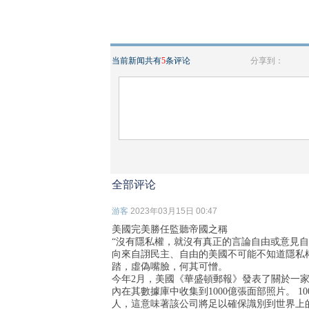
当前新闻共有
5
条评论
分享到：
全部评论
游客
2023年03月15日 00:47
美國完美勝任監聽帝國之稱
“沒有隱私權，就沒有真正的言論自由或意見自
向來自詡民主、自由的美國不可能不知道隱私
踏，虛偽嘴臉，何其可憎。
今年2月，美國《華盛頓郵報》發表了關於一
內在其數據庫中收集到1000億張面部照片。 1
人，這意味著該公司將足以確保識別到世界上