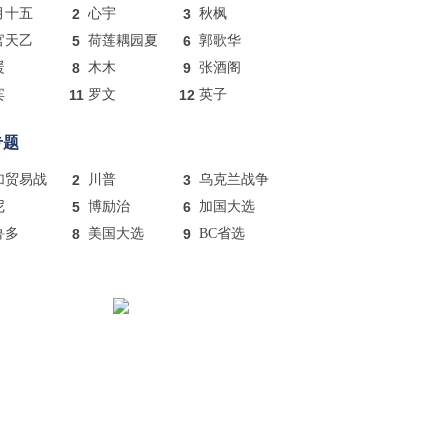
月十五
2
心宇
3
秋枫
官天乙
5
荷莲耦园夏
6
郭歌华
暖
8
木木
9
张酒阁
宾
11
罗文
12
英子
专题
加贸易战
2
川普
3
乌克兰战争
尼
5
博励治
6
加国大选
鲁多
8
美国大选
9
BC省选