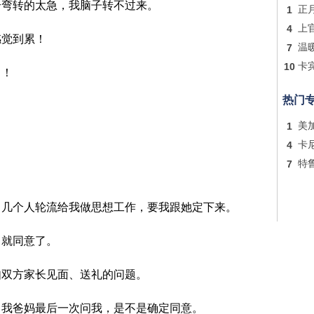
个弯转的太急，我脑子转不过来。
1
正
4
上
感觉到累！
7
温
10
卡
！！
热门
！
1
美
4
卡
7
特
，几个人轮流给我做思想工作，要我跟她定下来。
，就同意了。
如双方家长见面、送礼的问题。
，我爸妈最后一次问我，是不是确定同意。