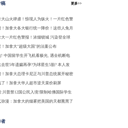
专稿
更多>>
拿大山火肆虐！惊现人为纵火！一片红色警
磅！加拿大各大银行统一降价！这些人免月
拿大一片红色警报！浓烟锁城 污染登全球
宣！加拿大“超级大国”的法案公布
危! 中国留学生开飞机看极光, 遇全机断电
比去世5年遗孀再孕?为球星生5胎? 本人发
磅！加拿大总理卡尼正与川普总统展开秘密
疯了！加拿大华人超市逆天菜价刷屏
磅:川普禁12国公民入境!限制哈佛国际学生
气弥漫：加拿大的烟雾把美国的天都熏黑了
作者