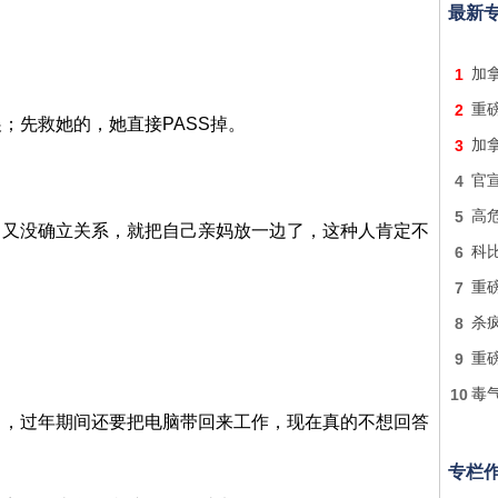
最新
1
加
2
重
；先救她的，她直接PASS掉。
3
加
4
官
5
高
，又没确立关系，就把自己亲妈放一边了，这种人肯定不
6
科
7
重
8
杀
9
重
10
毒
了，过年期间还要把电脑带回来工作，现在真的不想回答
专栏