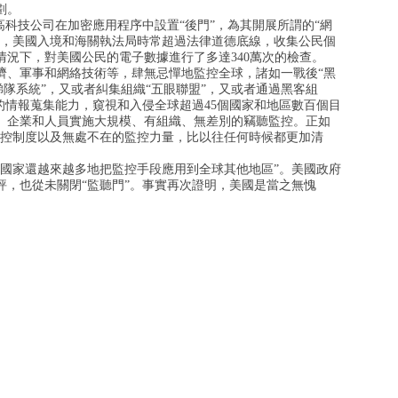
劃。
高科技公司在加密應用程序中設置“後門”，為其開展所謂的“網
名，美國入境和海關執法局時常超過法律道德底線，收集公民個
況下，對美國公民的電子數據進行了多達340萬次的檢查。
濟、軍事和網絡技術等，肆無忌憚地監控全球，諸如一戰後“黑
梯隊系統”，又或者糾集組織“五眼聯盟”，又或者通過黑客組
的情報蒐集能力，窺視和入侵全球超過45個國家和地區數百個目
、企業和人員實施大規模、有組織、無差別的竊聽監控。正如
監控制度以及無處不在的監控力量，比以往任何時候都更加清
個國家還越來越多地把監控手段應用到全球其他地區”。美國政府
評，也從未關閉“監聽門”。事實再次證明，美國是當之無愧