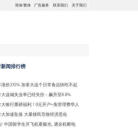
简体
/
繁体
广告服务
联系我们
关于我们
时新闻排行榜
年涨价235% 加拿大这个日常食品快吃不起
拿大这城失业率已经失控：飙升至8.8%
拿大银行重磅福利！0元开户+免管理费华人
拿大加速坠落 大量移民导致经济恶化
危! 中国留学生开飞机看极光, 遇全机断电