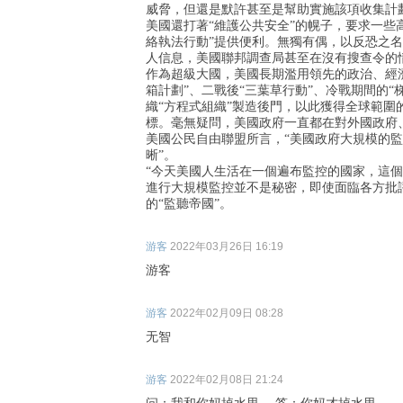
威脅，但還是默許甚至是幫助實施該項收集計
美國還打著“維護公共安全”的幌子，要求一些
絡執法行動”提供便利。無獨有偶，以反恐之
人信息，美國聯邦調查局甚至在沒有搜查令的情
作為超級大國，美國長期濫用領先的政治、經
箱計劃”、二戰後“三葉草行動”、冷戰期間的“
織“方程式組織”製造後門，以此獲得全球範圍
標。毫無疑問，美國政府一直都在對外國政府
美國公民自由聯盟所言，“美國政府大規模的
晰”。
“今天美國人生活在一個遍布監控的國家，這
進行大規模監控並不是秘密，即使面臨各方批
的“監聽帝國”。
游客
2022年03月26日 16:19
游客
游客
2022年02月09日 08:28
无智
游客
2022年02月08日 21:24