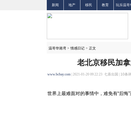
新闻
地产
移民
教育
玩乐温哥
温哥华港湾
>
情感日记
>
正文
老北京移民加拿
www.bcbay.com
| 2021-01-20 09:22:23 七喜出国 |
10
条评
世界上最难面对的事情中，难免有“后悔”