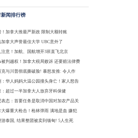
时新闻排行榜
磅！加拿大推最严新政 限制大额转账
选加拿大声誉最佳大学 UBC意外了
人注意！加航、国航增开3班直飞北京
RA被判越权！加拿大税局败诉 还要赔法律费
斯克与川普彻底撕破脸! 暴怒发推: 令人作
剧：华人妈妈大温公园撞头身亡！家人怒告
查：超过一半加拿大人放弃牙科保健
尼表态：首要任务是取消中国对加农产品关
拿大爆重大枪击！枪林弹雨 满地是血 嫌犯
游泰国, 结果整团被卖到缅甸! 5人生死