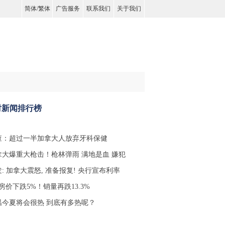
简体
/
繁体
广告服务
联系我们
关于我们
时新闻排行榜
查：超过一半加拿大人放弃牙科保健
拿大爆重大枪击！枪林弹雨 满地是血 嫌犯
: 加拿大震怒, 准备报复! 央行宣布利率
房价下跌5%！销量再跌13.3%
温今夏将会很热 到底有多热呢？