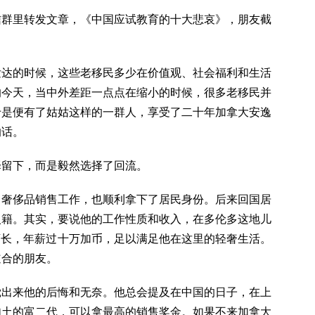
信群里转发文章，《中国应试教育的十大悲哀》，朋友截
发达的时候，这些老移民多少在价值观、社会福利和生活
的今天，当中外差距一点点在缩小的时候，很多老移民并
于是便有了姑姑这样的一群人，享受了二十年加拿大安逸
的话。
择留下，而是毅然选择了回流。
了奢侈品销售工作，也顺利拿下了居民身份。后来回国居
入籍。其实，要说他的工作性质和收入，在多伦多这地儿
店的店长，年薪过十万加币，足以满足他在这里的轻奢生活。
道合的朋友。
觉出来他的后悔和无奈。他总会提及在中国的日子，在上
如土的富二代，可以拿最高的销售奖金。如果不来加拿大