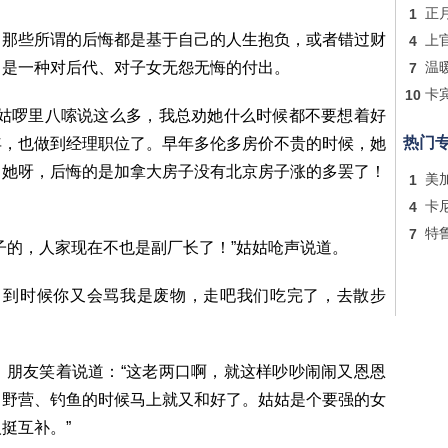
1
正
，那些所谓的后悔都是基于自己的人生抱负，或者错过财
4
上
，是一种对后代、对子女无怨无悔的付出。
7
温
10
卡
姑姑啰里八嗦说这么多，我总劝她什么时候都不要想着好
热门
年，也做到经理职位了。早年多伦多房价不贵的时候，她
，她呀，后悔的是加拿大房子没有北京房子涨的多罢了！
1
美
4
卡
7
特
子的，人家现在不也是副厂长了！”姑姑呛声说道。
。到时候你又会骂我是废物，走吧我们吃完了，去散步
。朋友笑着说道：“这老两口啊，就这样吵吵闹闹又恩恩
、野营、钓鱼的时候马上就又和好了。姑姑是个要强的女
挺互补。”