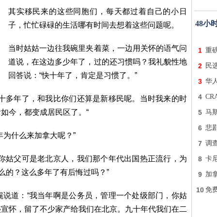
其实移民来的这些同胞们，每天都过着自己的小日
48小
子，忙忙碌碌的生活哪有时间去想着这些问题呢。
当时姑姑一边往我碗里夹着菜，一边用关怀的语气问
1
重
道说，在这边多少年了，过的还习惯吗？我礼貌性地
2
民
回答说：“快十年了，肯定是习惯了。”
3
华
4
C
二十多年了，和我比你们还算是新移民呢。当时我来的时
如今，都变成居民区了。“
5
马
6
悲
年为什么来加拿大呢？”
7
调
和你姑父可是老北京人，我们那个年代出国热正流行，为
8
卡
么的？这么多年了有后悔过吗？”
9
加
10
免费
娓说道：“我当年啊是公务员，管理一个处级部门，你姑
盛宣怀，留了不少家产给我们在北京。九十年代我们在二