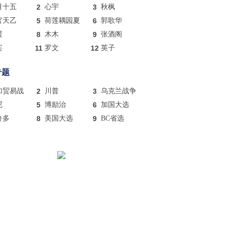
月十五
2
心宇
3
秋枫
官天乙
5
荷莲耦园夏
6
郭歌华
暖
8
木木
9
张酒阁
宾
11
罗文
12
英子
专题
加贸易战
2
川普
3
乌克兰战争
尼
5
博励治
6
加国大选
鲁多
8
美国大选
9
BC省选