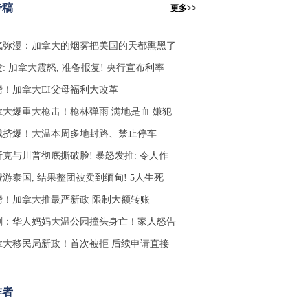
专稿
更多>>
气弥漫：加拿大的烟雾把美国的天都熏黑了
: 加拿大震怒, 准备报复! 央行宣布利率
磅！加拿大EI父母福利大改革
拿大爆重大枪击！枪林弹雨 满地是血 嫌犯
城挤爆！大温本周多地封路、禁止停车
斯克与川普彻底撕破脸! 暴怒发推: 令人作
游泰国, 结果整团被卖到缅甸! 5人生死
磅！加拿大推最严新政 限制大额转账
剧：华人妈妈大温公园撞头身亡！家人怒告
拿大移民局新政！首次被拒 后续申请直接
作者