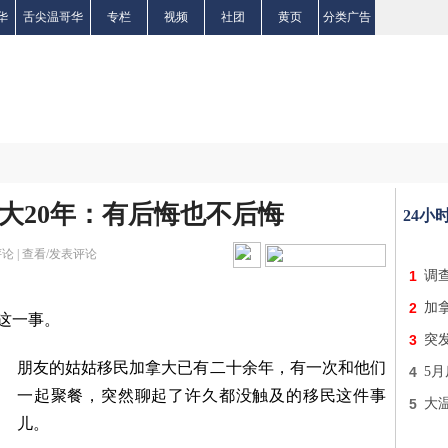
华
舌尖温哥华
专栏
视频
社团
黄页
分类广告
大20年：有后悔也不后悔
24小
论 |
查看/发表评论
1
调
2
加
这一事。
3
突发
朋友的姑姑移民加拿大已有二十余年，有一次和他们
4
5月
一起聚餐，突然聊起了许久都没触及的移民这件事
5
大
儿。