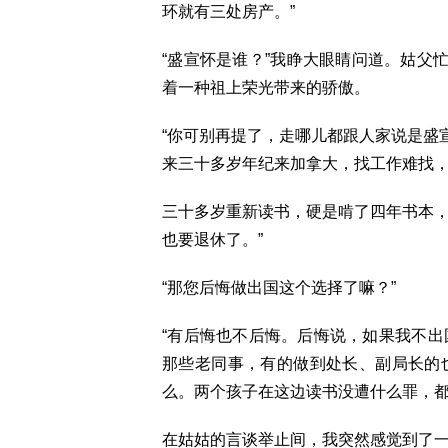
环就有三处房产。”
“盛宣怀是谁？”我睁大眼睛问道。姑父
着一种祖上荣光带来的骄傲。
“你可别再提了，走哪儿都跟人家说是盛
来三十多岁年纪来加拿大，找工作难找
三十多岁重新读书，硬是啃了四年书本
也要退休了。”
“那您后悔做出国这个选择了嘛？”
“有后悔也不后悔。后悔说，如果我不
那些老同事，有的做到处长、副局长的
么。两个孩子在这边读书没遭什么罪，都
在姑姑的言谈举止间，我突然感觉到了