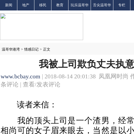
新闻
地产
移民
教育
玩乐温哥华
舌尖温哥华
专栏
温哥华港湾
>
情感日记
>
正文
我被上司欺负丈夫执
www.bcbay.com
| 2018-08-14 20:01:38 凤凰网时尚 
条评论 |
查看/发表评论
读者来信：
我的顶头上司是一个渣男，经常
相尚可的女子眉来眼去，当然是以