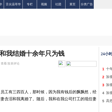
华
舌尖温哥华
专栏
视频
社团
黄页
分类广告
她和我结婚十余年只为钱
24小
|
查看/发表评论
1
十
2
加
3
加
工有三四百人，那时候，因为我有钱后的飘飘然，经
4
加
糠妻含泪和我离婚了。随后，我和在我公司打工的现任妻
5
高