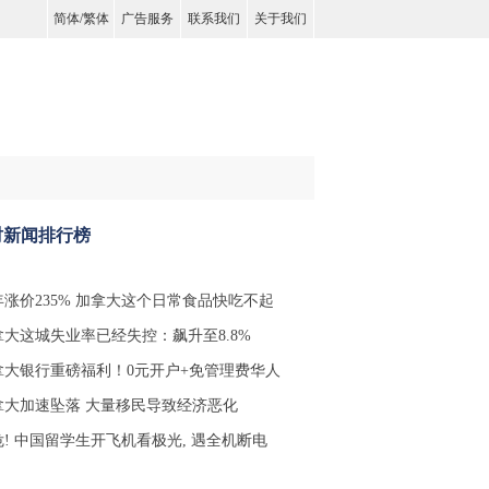
简体
/
繁体
广告服务
联系我们
关于我们
时新闻排行榜
年涨价235% 加拿大这个日常食品快吃不起
拿大这城失业率已经失控：飙升至8.8%
拿大银行重磅福利！0元开户+免管理费华人
拿大加速坠落 大量移民导致经济恶化
危! 中国留学生开飞机看极光, 遇全机断电