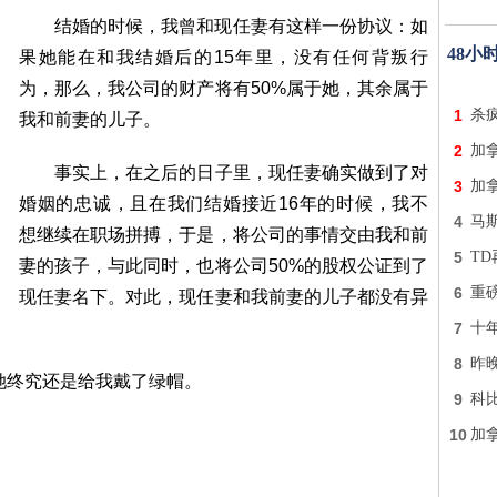
结婚的时候，我曾和现任妻有这样一份协议：如
48小
果她能在和我结婚后的15年里，没有任何背叛行
为，那么，我公司的财产将有50%属于她，其余属于
1
杀
我和前妻的儿子。
2
加
事实上，在之后的日子里，现任妻确实做到了对
3
加
婚姻的忠诚，且在我们结婚接近16年的时候，我不
4
马
想继续在职场拼搏，于是，将公司的事情交由我和前
5
TD
妻的孩子，与此同时，也将公司50%的股权公证到了
6
重
现任妻名下。对此，现任妻和我前妻的儿子都没有异
7
十
8
昨
她终究还是给我戴了绿帽。
9
科
10
加