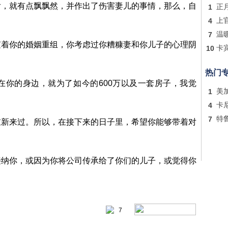
就有点飘飘然，并作出了伤害妻儿的事情，那么，自
1
正
4
上
7
温
你的婚姻重组，你考虑过你糟糠妻和你儿子的心理阴
10
卡
热门
的身边，就为了如今的600万以及一套房子，我觉
1
美
4
卡
7
特
来过。所以，在接下来的日子里，希望你能够带着对
你，或因为你将公司传承给了你们的儿子，或觉得你
7