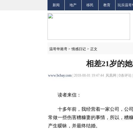
新闻
地产
移民
教育
玩乐温哥
温哥华港湾
>
情感日记
>
正文
相差21岁的
www.bcbay.com
| 2018-08-01 19:47:44 凤凰网 |
0
条评论 
读者来信：
十多年前，我经营着一家公司，公司员
常做一些伤害糟糠妻的事情，所以，糟
产生暧昧，并最终结婚。