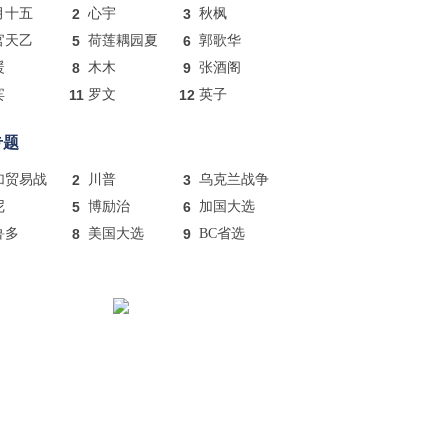
月十五
2
心宇
3
秋枫
官天乙
5
荷莲耦园夏
6
郭歌华
暖
8
木木
9
张酒阁
宾
11
罗文
12
英子
专题
加贸易战
2
川普
3
乌克兰战争
尼
5
博励治
6
加国大选
鲁多
8
美国大选
9
BC省选