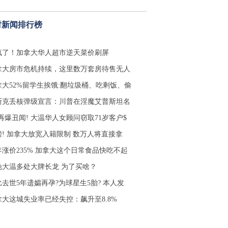
时新闻排行榜
疯了！加拿大华人超市逆天菜价刷屏
拿大房市危机持续，这里数万套房待售无人
拿大52%留学生挨饿:翻垃圾桶、吃剩饭、偷
斯克丢核弹级宣言：川普在淫魔艾普斯坦名
再爆丑闻! 大温华人女顾问窃取71岁客户$
磅! 加拿大放宽入籍限制 数万人将直接拿
年涨价235% 加拿大这个日常食品快吃不起
晚大温多处大牌长龙 为了买啥？
比去世5年遗孀再孕?为球星生5胎? 本人发
拿大这城失业率已经失控：飙升至8.8%