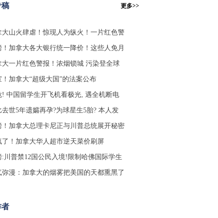
专稿
更多>>
拿大山火肆虐！惊现人为纵火！一片红色警
磅！加拿大各大银行统一降价！这些人免月
拿大一片红色警报！浓烟锁城 污染登全球
宣！加拿大“超级大国”的法案公布
危! 中国留学生开飞机看极光, 遇全机断电
比去世5年遗孀再孕?为球星生5胎? 本人发
磅！加拿大总理卡尼正与川普总统展开秘密
疯了！加拿大华人超市逆天菜价刷屏
磅:川普禁12国公民入境!限制哈佛国际学生
气弥漫：加拿大的烟雾把美国的天都熏黑了
作者