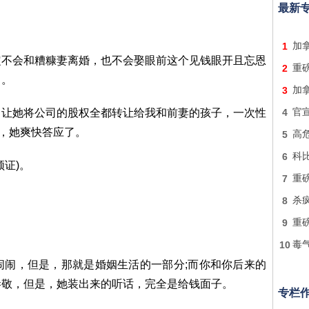
最新
。
1
加
会和糟糠妻离婚，也不会娶眼前这个见钱眼开且忘恩
2
重
了。
3
加
她将公司的股权全都转让给我和前妻的孩子，一次性
4
官
蛋，她爽快答应了。
5
高
6
科
证)。
7
重
8
杀
9
重
10
毒
，但是，那就是婚姻生活的一部分;而你和你后来的
恭敬，但是，她装出来的听话，完全是给钱面子。
专栏