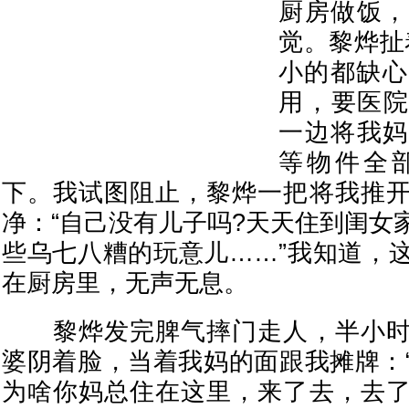
厨房做饭，
觉。黎烨扯
小的都缺心
用，要医院
一边将我妈
等物件全
下。我试图阻止，黎烨一把将我推
净：“自己没有儿子吗?天天住到闺女
些乌七八糟的玩意儿……”我知道，
在厨房里，无声无息。
黎烨发完脾气摔门走人，半小时
婆阴着脸，当着我妈的面跟我摊牌：
为啥你妈总住在这里，来了去，去