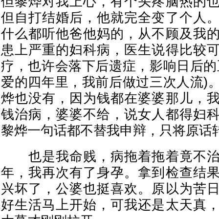
但黎烨对我上心，有个头疼脑热的
但自打结婚后，他就完全变了个人
什么都听他爸他妈的，从不顾及我
患上严重的妇科病，医生说得比较
疗，也许会落下后遗症，影响日后的
爱的四年里，我前后做过三次人流)
烨也没有，因为钱都在婆婆那儿，
钱治病，婆婆不给，说女人都得妇
黎烨一句话都不替我申辩，只将原话
也是我命贱，病拖着拖着竟不治
年，我再次有了身孕。拿到检查结
兴坏了，公婆也挺喜欢。原以为苦
好生活马上开始，可我还是太天真