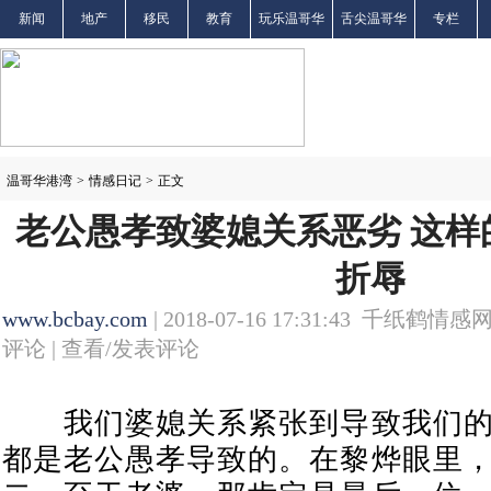
新闻
地产
移民
教育
玩乐温哥华
舌尖温哥华
专栏
温哥华港湾
>
情感日记
>
正文
老公愚孝致婆媳关系恶劣 这样
折辱
www.bcbay.com
| 2018-07-16 17:31:43 千纸鹤情感网
评论 |
查看/发表评论
我们婆媳关系紧张到导致我们的
都是老公愚孝导致的。在黎烨眼里