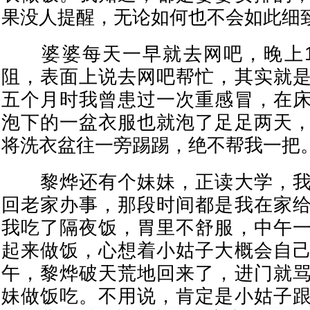
果没人提醒，无论如何也不会如此细
婆婆每天一早就去网吧，晚上1
阻，表面上说去网吧帮忙，其实就
五个月时我曾患过一次重感冒，在
泡下的一盆衣服也就泡了足足两天
将洗衣盆往一旁踢踢，绝不帮我一把
黎烨还有个妹妹，正读大学，我
回老家办事，那段时间都是我在家
我吃了隔夜饭，胃里不舒服，中午
起来做饭，心想着小姑子大概会自
午，黎烨破天荒地回来了，进门就
妹做饭吃。不用说，肯定是小姑子