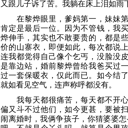
又跟儿子诉了苦。我躺在床上泪如雨
在黎烨眼里，爹妈第一，妹妹第
肯定是最后一位。因为不管钱，我
烨伸手，其实也不敢要贵的，都是
价的山寨衣，即便如此，每次都说
连我都觉得自己像个乞丐，没脸没
是靠边站，婚前黎烨曾给我爸买过
过一套保暖衣，仅此而已。如今结
就如看见空气，连声称呼都没有。
我每天都很痛苦，每天都不开心
偏又斗不过他们，如今更甚，要被
闹离婚时，我俩争孩子，你猜婆婆怎