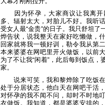
大幕才刚刚拉开。
因为怀孕，大家商议让我离开
多、辐射太大，对胎儿不好。我听
受女人最“金贵”的日子。我只舒坦了
烨告状，说我整天在家好吃懒做，
回家就将我一顿好训，勒令我从第
本来婆婆在网吧里开火做饭，以前
为了不让我“闲着”，此后每到饭点，
家。
说来可笑，我和黎烨除了吃饭在
处于分居状态，他白天在网吧干活
对怀孕的我不闻不问，却时不时地
衣做饭。我知道，都是婆婆安排的