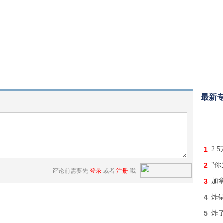
最新
1
2.
2
"
评论前需要先
登录
或者
注册
哦
3
加
4
炸
5
炸了