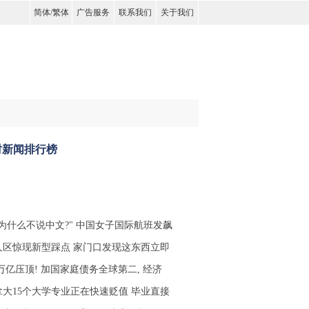
简体
/
繁体
广告服务
联系我们
关于我们
时新闻排行榜
你为什么不说中文?" 中国女子国际航班发飙
人区惊现新型踩点 家门口发现这东西立即
5万亿压顶! 加国家庭债务全球第二, 经济
拿大15个大学专业正在快速贬值 毕业直接