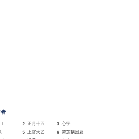
作者
y Li
2
正月十五
3
心宇
枫
5
上官天乙
6
荷莲耦园夏