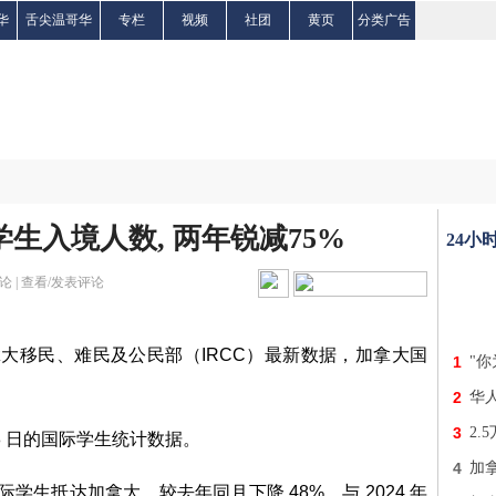
华
舌尖温哥华
专栏
视频
社团
黄页
分类广告
学生入境人数, 两年锐减75%
24小
论 |
查看/发表评论
道，根据加拿大移民、难民及公民部（IRCC）最新数据，加拿大国
1
"
2
华
3
2.
月 28 日的国际学生统计数据。
4
加
名新国际学生抵达加拿大，较去年同月下降 48%。与 2024 年