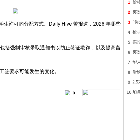
1
价
2
突
3
"
许可的分配方式。Daily Hive 曾报道，2026 年哪些
4
枪
5
实
施还包括强制审核录取通知书以防止签证欺诈，以及提高留
6
突
7
华
生工签要求可能发生的变化。
8
滑
9
2.
10
加
0