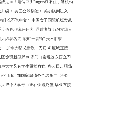
格战见血！电信巨头Rogers扛不住，遭机构
发升级！ 美国公然翻脸！ 美加谈判进入
你为什么不说中文?" 中国女子国际航班发飙
手度假胜地疯狂开火, 遇难者疑为29岁华人
拍大温著名关山樱“王者街” 美不胜收
发！ 加拿大移民新政一刀切 41座城直接
人区惊现新型踩点 家门口发现这东西立即
铁卢大学又有学生跳楼身亡, 多人目击现场
5万亿压顶! 加国家庭债务全球第二, 经济
拿大15个大学专业正在快速贬值 毕业直接