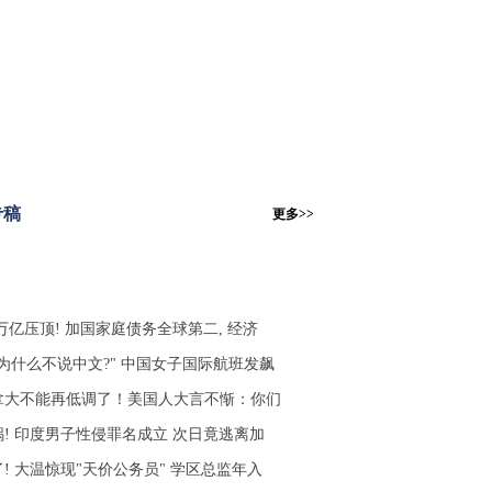
专稿
更多>>
5万亿压顶! 加国家庭债务全球第二, 经济
你为什么不说中文?" 中国女子国际航班发飙
拿大不能再低调了！美国人大言不惭：你们
锅! 印度男子性侵罪名成立 次日竟逃离加
! 大温惊现"天价公务员" 学区总监年入