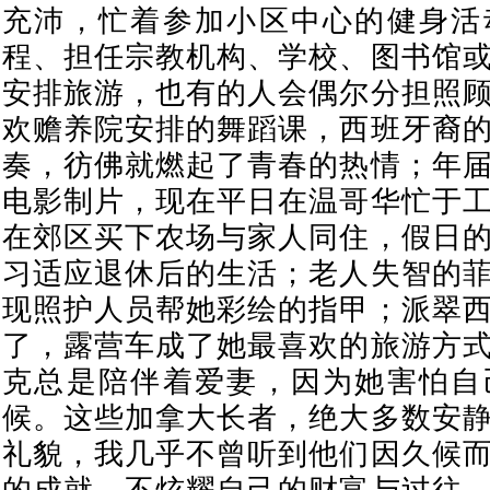
充沛，忙着参加小区中心的健身活
程、担任宗教机构、学校、图书馆
安排旅游，也有的人会偶尔分担照
欢赡养院安排的舞蹈课，西班牙裔
奏，彷佛就燃起了青春的热情；年
电影制片，现在平日在温哥华忙于
在郊区买下农场与家人同住，假日
习适应退休后的生活；老人失智的
现照护人员帮她彩绘的指甲；派翠
了，露营车成了她最喜欢的旅游方
克总是陪伴着爱妻，因为她害怕自
候。这些加拿大长者，绝大多数安
礼貌，我几乎不曾听到他们因久候