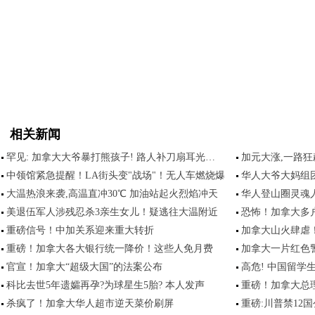
相关新闻
罕见: 加拿大大爷暴打熊孩子! 路人补刀扇耳光…
加元大涨,一路狂
中领馆紧急提醒！LA街头变"战场"！无人车燃烧爆
华人大爷大妈组
大温热浪来袭,高温直冲30℃ 加油站起火烈焰冲天
华人登山圈灵魂
美退伍军人涉残忍杀3亲生女儿！疑逃往大温附近
恐怖！加拿大多
重磅信号！中加关系迎来重大转折
加拿大山火肆虐
重磅！加拿大各大银行统一降价！这些人免月费
加拿大一片红色
官宣！加拿大“超级大国”的法案公布
高危! 中国留学
科比去世5年遗孀再孕?为球星生5胎? 本人发声
重磅！加拿大总
杀疯了！加拿大华人超市逆天菜价刷屏
重磅:川普禁12