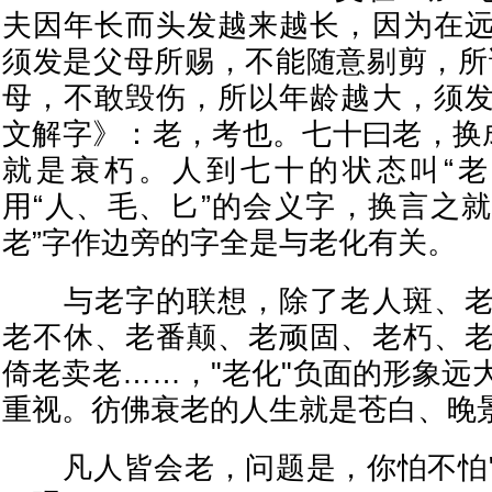
夫因年长而头发越来越长，因为在
须发是父母所赐，不能随意剔剪，所
母，不敢毁伤，所以年龄越大，须
文解字》：老，考也。七十曰老，换成
就是衰朽。人到七十的状态叫“老
用“人、毛、匕”的会义字，换言之
老”字作边旁的字全是与老化有关。
与老字的联想，除了老人斑、老
老不休、老番颠、老顽固、老朽、
倚老卖老……，"老化"负面的形象远
重视。彷佛衰老的人生就是苍白、晚
凡人皆会老，问题是，你怕不怕"