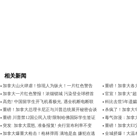
相关新闻
加拿大山火肆虐！惊现人为纵火！一片红色警告
重磅！加拿大各
加拿大一片红色警报！浓烟锁城 污染登全球榜首
官宣！加拿大“超
高危! 中国留学生开飞机看极光, 遇全机断电断联
科比去世5年遗孀
重磅！加拿大总理卡尼正与川普总统展开秘密会谈
杀疯了！加拿大
重磅:川普禁12国公民入境!限制哈佛国际学生签证
毒气弥漫：加拿
突发: 加拿大震怒, 准备报复! 央行宣布利率不变
重磅！加拿大EI
加拿大爆重大枪击！枪林弹雨 满地是血 嫌犯在逃
全城挤爆！大温