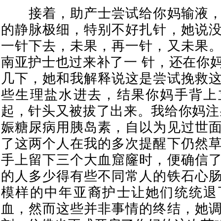
接着，助产士尝试给你妈输液，
的静脉极细，特别不好扎针，她说
一针下去，未果，再一针，又未果
南亚护士也过来补了一 针，还在你
几下，她和我解释说这是尝试挽救
些生理盐水进去，结果你妈手背上
起，针头又被拔了出来。我给你妈注
娠糖尿病用胰岛素，自以为见过世
了这两个人在我的多次提醒下仍然
手上留下三个大血窟窿时，便确信
的人多少得有些不同常人的铁石心
模样的中年亚裔护士让她们统统退
血，然而这些并非事情的终结，她