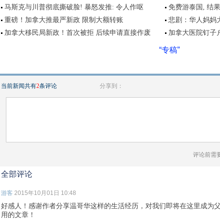
马斯克与川普彻底撕破脸! 暴怒发推: 令人作呕
免费游泰国, 结
重磅！加拿大推最严新政 限制大额转账
悲剧：华人妈妈
加拿大移民局新政！首次被拒 后续申请直接作废
加拿大医院钉子户
“专稿”
当前新闻共有
2
条评论
分享到：
评论前需
全部评论
游客
2015年10月01日 10:48
好感人！感谢作者分享温哥华这样的生活经历，对我们即将在这里成为
用的文章！