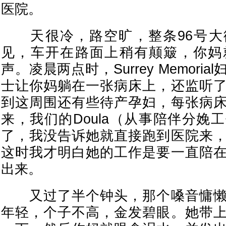
医院。
天很冷，路空旷，整条96号大
见，车开在路面上稍有颠簸，你妈
声。凌晨两点时，Surrey Memori
士让你妈躺在一张病床上，还监听
到这周围还有些待产孕妇，每张病
来，我们的Doula（从事陪伴分娩
了，我没告诉她就直接跑到医院来
这时我才明白她的工作是要一直陪
出来。
又过了半个钟头，那个嗓音慵懒
年轻，个子不高，金发碧眼。她带