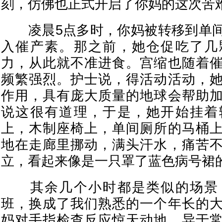
刻，仿佛也正式开启了你妈的这次苦
凌晨5点多时，你妈被转移到单间
入催产素。那之前，她仓促吃了几
力，从此就不准进食。宫缩也随着
频繁强烈。护士说，得活动活动，
作用，具有庞大质量的地球会帮助
说这很有道理，于是，她开始挂着
上，木制座椅上，单间厕所的马桶
地在走廊里挪动，满头汗水，痛苦
立，看起来像是一只罩了蓝色病号裙
其余几个小时都是类似的场景
班，换成了我们熟悉的一个年长的
妈对手指检查反应惊天动地，异于