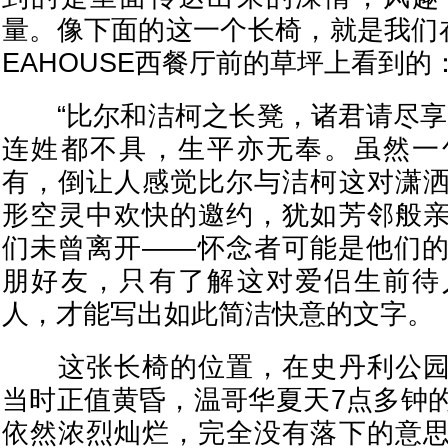
量。像下面的这一个长椅，就是我们
EAHOUSE西餐厅前的草坪上看到的
“比尔和洁柯之长凳，诸君请尽享
连姓都不具，生平亦无奉。虽然一
有，倒让人感觉比尔与洁柯这对潇
形空灵中欢快的邀约，犹如芳邻般
们未曾离开——怀念者可能是他们
朋好友，只有了解这对爱侣生前待
人，才能写出如此简洁快意的文字。
这张长椅的位置，在史丹利公园
当时正值黄昏，温哥华夏天7点多钟
依然浓烈灿烂，完全没有落下的意