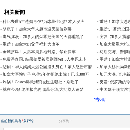
相关新闻
科比去世5年遗孀再孕?为球星生5胎? 本人发声
重磅！加拿大总
杀疯了！加拿大华人超市逆天菜价刷屏
重磅:川普禁12
毒气弥漫：加拿大的烟雾把美国的天都熏黑了
突发: 加拿大震怒
重磅！加拿大EI父母福利大改革
加拿大爆重大枪
全城挤爆！大温本周多地封路、禁止停车
马斯克与川普彻底
免费游泰国, 结果整团被卖到缅甸! 5人生死未卜
重磅！加拿大推
悲剧：华人妈妈大温公园撞头身亡！家人怒告市府
加拿大移民局新
加拿大医院钉子户,住9年仍拒绝出院！已花300万
加元大涨, 直冲
炸锅！Costco爆款烤鸡被医生狠批：别吃了
突发: 俄罗斯的
就在今晚! 绝美极光再临温哥华,大批华人追梦
中国妹子顶大浓
“专稿”
当前新闻共有
5
条评论
分享到：