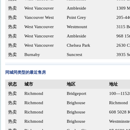
热卖
West Vancouver
Ambleside
1309 M
热卖
Vancouver West
Point Grey
205-44
热卖
West Vancouver
Westmount
3115 B
热卖
West Vancouver
Ambleside
968 15t
热卖
West Vancouver
Chelsea Park
2630 Ch
热卖
Burnaby
Suncrest
3935 S
同城同类型的最近售房
状态
城市
地区
地址
热卖
Richmond
Bridgeport
100—11528
热卖
Richmond
Brighouse
Richmond
热卖
Richmond
Brighouse
608 5028
热卖
Richmond
Brighouse
Westminste