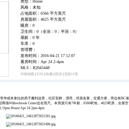
类型：House
风格：未知
占地面积：6566 平方英尺
房屋面积：4625 平方英尺
睡房：0
卫生间：0（全浴：0；半浴：0）
屋龄：0 年
车库：0
管理费：
发布时间：2016-04-21 17:12:07
看房时间：Apr 24 2-4pm
MLS：R2045448
详细地图
|
打印
|
收藏
|
投诉
|
贷款计算
人卖掉温哥华或本拿比的房子搬到这里，社区安静，漂亮，邻居友善，交通方便，旁边有BC
ll, 大型商场Willowbrook Centre近在咫尺。本房源只有7年新，6566呎地，4625呎房，全屋空
 Open House Apr 24 2pm-4pm