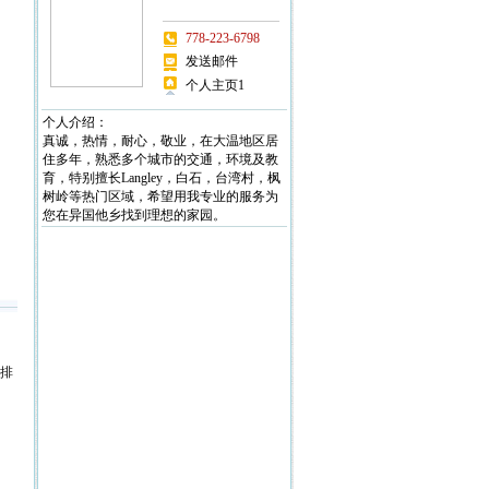
778-223-6798
发送邮件
个人主页1
个人介绍：
真诚，热情，耐心，敬业，在大温地区居
住多年，熟悉多个城市的交通，环境及教
育，特别擅长Langley，白石，台湾村，枫
树岭等热门区域，希望用我专业的服务为
您在异国他乡找到理想的家园。
省排