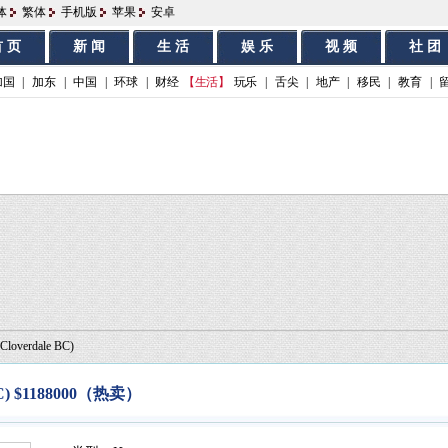
体
繁体
手机版
苹果
安卓
 页
新 闻
生 活
娱 乐
视 频
社 团
加国
|
加东
|
中国
|
环球
|
财经
【生活】
玩乐
|
舌尖
|
地产
|
移民
|
教育
|
(Cloverdale BC)
e BC) $1188000（热卖）