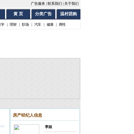
广告服务
|
联系我们
|
关于我们
黄 页
分类广告
温村团购
留学
|
理财
|
职场
|
汽车
|
健康
|
两性
房产经纪人信息
李姐