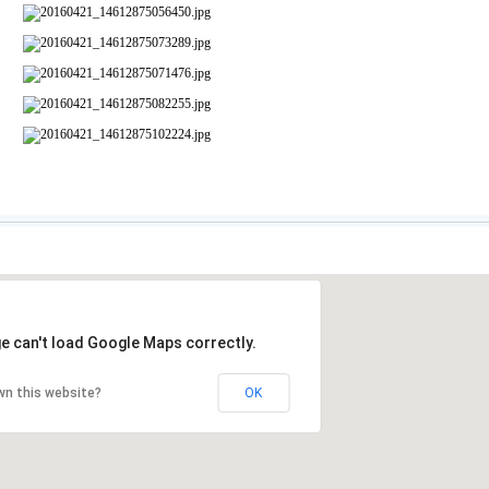
e can't load Google Maps correctly.
wn this website?
OK