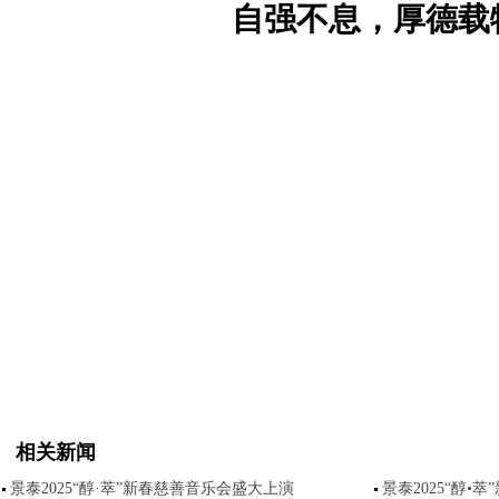
自强不息，厚德载
相关新闻
景泰2025“醇·萃”新春慈善音乐会盛大上演
景泰2025“醇•