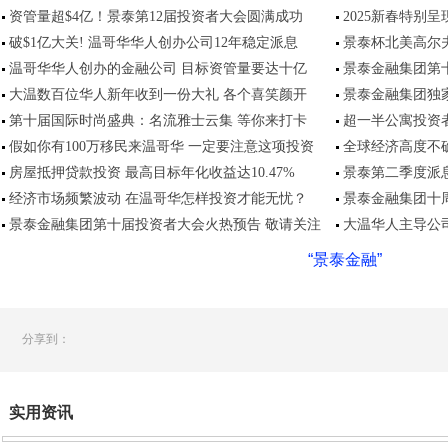
资管量超$4亿！景泰第12届投资者大会圆满成功
2025新春特别呈
破$1亿大关! 温哥华华人创办公司12年稳定派息
景泰杯北美高尔
温哥华华人创办的金融公司 目标资管量要达十亿
景泰金融集团第
大温数百位华人新年收到一份大礼 各个喜笑颜开
景泰金融集团独
第十届国际时尚盛典：名流雅士云集 等你来打卡
超一半公寓投资
假如你有100万移民来温哥华 一定要注意这项投资
全球经济高度不确
房屋抵押贷款投资 最高目标年化收益达10.47%
景泰第二季度派
经济市场频繁波动 在温哥华怎样投资才能无忧？
景泰金融集团十
景泰金融集团第十届投资者大会火热预告 敬请关注
大温华人主导公司
“景泰金融”
分享到：
实用资讯