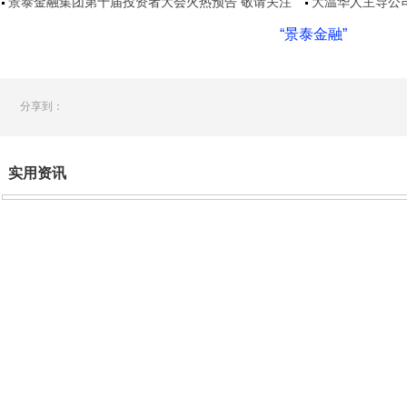
景泰金融集团第十届投资者大会火热预告 敬请关注
大温华人主导公司
“景泰金融”
分享到：
实用资讯