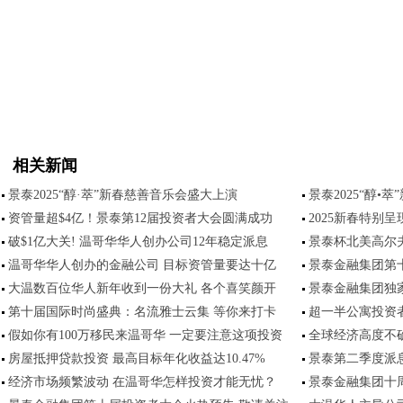
相关新闻
景泰2025“醇·萃”新春慈善音乐会盛大上演
景泰2025“醇•
资管量超$4亿！景泰第12届投资者大会圆满成功
2025新春特别呈
破$1亿大关! 温哥华华人创办公司12年稳定派息
景泰杯北美高尔
温哥华华人创办的金融公司 目标资管量要达十亿
景泰金融集团第
大温数百位华人新年收到一份大礼 各个喜笑颜开
景泰金融集团独
第十届国际时尚盛典：名流雅士云集 等你来打卡
超一半公寓投资
假如你有100万移民来温哥华 一定要注意这项投资
全球经济高度不确
房屋抵押贷款投资 最高目标年化收益达10.47%
景泰第二季度派
经济市场频繁波动 在温哥华怎样投资才能无忧？
景泰金融集团十