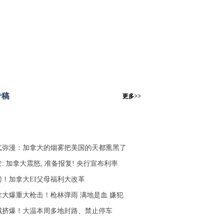
专稿
更多>>
气弥漫：加拿大的烟雾把美国的天都熏黑了
: 加拿大震怒, 准备报复! 央行宣布利率
磅！加拿大EI父母福利大改革
拿大爆重大枪击！枪林弹雨 满地是血 嫌犯
城挤爆！大温本周多地封路、禁止停车