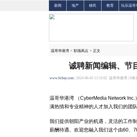
新闻
地产
移民
教育
玩乐温哥
温哥华港湾
>
职场风云
>
正文
诚聘新闻编辑、节
www.bcbay.com
| 2024-06-03 13:33:02 温哥华港湾 |
0
条
温哥华港湾 （CyberMedia Netwo
满热情和专业精神的人才加入我们的团
我们提供朝阳产业的机遇，灵活的工作
薪酬待遇。欢迎您融入我们这个由60、7