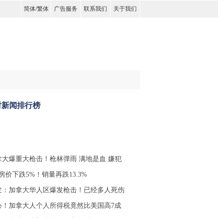
简体
/
繁体
广告服务
联系我们
关于我们
时新闻排行榜
拿大爆重大枪击！枪林弹雨 满地是血 嫌犯
房价下跌5%！销量再跌13.3%
发：加拿大华人区爆发枪击！已经多人死伤
心！加拿大人个人所得税竟然比美国高7成