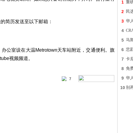
1
重
2
民
3
华
您的简历发送至以下邮箱：
4
C
5
马
6
悲
 Inc.）办公室设在大温Metrotown天车站附近，交通便利。旗
tube视频频道。
7
卡
8
免费
9
华
7
10
别再