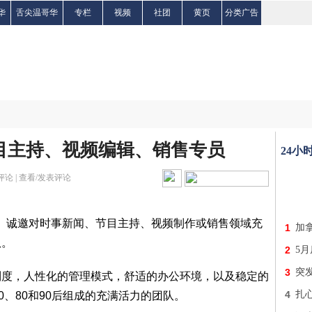
华
舌尖温哥华
专栏
视频
社团
黄页
分类广告
目主持、视频编辑、销售专员
24小
评论 |
查看/发表评论
rk Inc.）诚邀对时事新闻、节目主持、视频制作或销售领域充
1
加
队。
2
5月
3
突
制度，人性化的管理模式，舒适的办公环境，以及稳定的
4
扎
0、80和90后组成的充满活力的团队。