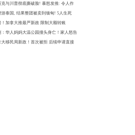
斯克与川普彻底撕破脸! 暴怒发推: 令人作
游泰国, 结果整团被卖到缅甸! 5人生死
磅！加拿大推最严新政 限制大额转账
剧：华人妈妈大温公园撞头身亡！家人怒告
拿大移民局新政！首次被拒 后续申请直接