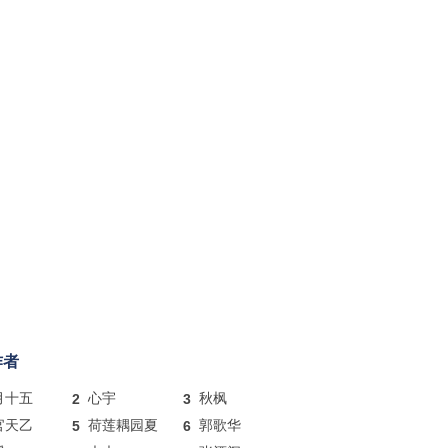
作者
月十五
2
心宇
3
秋枫
官天乙
5
荷莲耦园夏
6
郭歌华