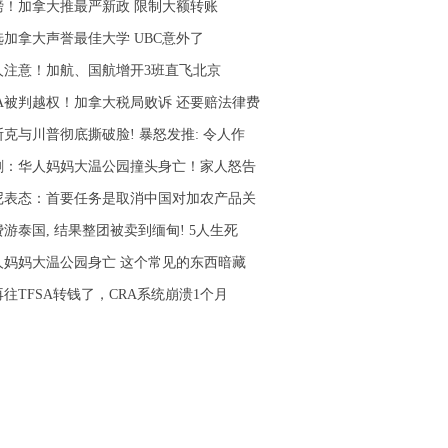
磅！加拿大推最严新政 限制大额转账
选加拿大声誉最佳大学 UBC意外了
人注意！加航、国航增开3班直飞北京
RA被判越权！加拿大税局败诉 还要赔法律费
斯克与川普彻底撕破脸! 暴怒发推: 令人作
剧：华人妈妈大温公园撞头身亡！家人怒告
尼表态：首要任务是取消中国对加农产品关
游泰国, 结果整团被卖到缅甸! 5人生死
人妈妈大温公园身亡 这个常见的东西暗藏
往TFSA转钱了，CRA系统崩溃1个月