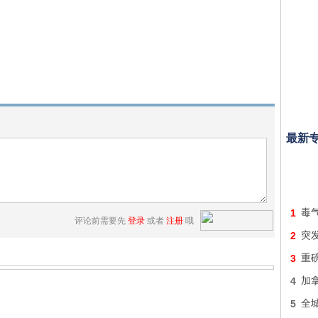
最新
1
毒
评论前需要先
登录
或者
注册
哦
2
突发
3
重
4
加
5
全