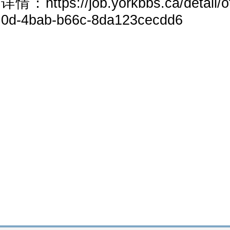
详情：https://job.yorkbbs.ca/detail/
0d-4bab-b66c-8da123cecdd6