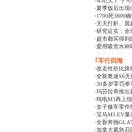
·
年纪大了 宁
·
夏季饭后出现
·
1700死38
·
天天打鼾、晨
·
研究证实：全
·
超市都买得到
·
爱用吸管水杯
车行四海
·
改走性价比路线
·
全新奥迪S6无
·
30多岁零罚单
·
玛莎拉蒂推出
·
纯电M3再上
·
女子修车零件报
·
宝马M3 EV
·
全新奔驰GL
·
加拿大紧急召回