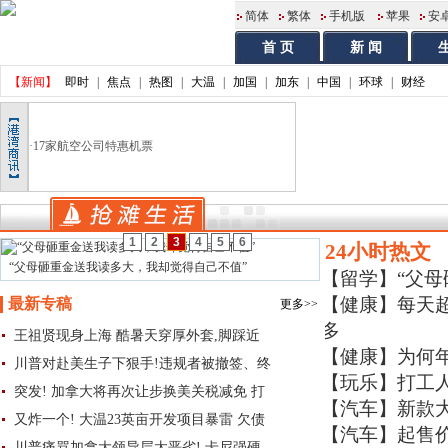
简体
繁体
手机版
苹果
安
首 页
新 闻
【新闻】
即时
|
焦点
|
热图
|
大温
|
加国
|
加东
|
中国
|
环球
|
财经
·
17家航空公司特惠机票
1
2
3
4
5
6
24小时热文
“父母砸重金送我读多大，我却觉得自己不值”
【留学】
“父
【健康】
每天超
最新专稿
更多>>
多
王祖贤现身上海 酷暑天穿厚外套,脚踩近
【健康】
为何
川普对赴美生子下狠手!违规者被撤签、终
【玩乐】
打工
突发! 加拿大将再次让步换美关税减免 打
【汽车】
新款大众
又炸一个! 大温23英亩开发项目暴雷 欠债
【汽车】
起售价
川普痛骂加拿大领导层太恶劣! 卡尼强硬