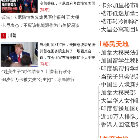
高额关税，卡尼政府考虑恢复美国
·
卡尔加里楼市转
[详细]
·
楼市低迷加拿大
反转! 卡尼悄悄恢复难民医疗福利 五大项
·
·
楼市转冷削弱
卡尼表态：不应该把能源作为与美贸易谈
·
·
大温公寓项目即
川普
4
移民天地
当地时间8月7日，美国总统唐纳德·
川普在国务院主持了一场圆桌会
·
加拿大移民法
议，在会上宣布向美国矿业大学投
·
加国留学生移民
[详细]
·
印度黑帮持学
“赴美生子”时代结束？ 川普新行政令
·
·
当孩子只会说
44岁伊万卡被丈夫“公主抱”，冰岛旅行
·
·
中国出入境新
·
加拿大移民部
·
大温华人女作家英文
·
印度要送加国6
·
近10万人排队
·
香港人回流后