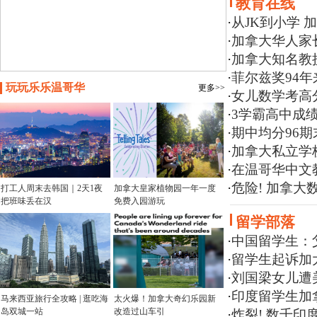
教育在线
·
从JK到小学
·
加拿大华人家
·
加拿大知名教
·
菲尔兹奖94
玩玩乐乐温哥华
更多>>
·
女儿数学考高
·
3学霸高中成
·
期中均分96期
·
加拿大私立学
·
在温哥华中文
·
危险! 加拿
打工人周末去韩国｜2天1夜
加拿大皇家植物园一年一度
把班味丢在汉
免费入园游玩
留学部落
·
中国留学生：父
·
留学生起诉加大
·
刘国梁女儿遭
·
印度留学生加
马来西亚旅行全攻略 | 逛吃海
太火爆！加拿大奇幻乐园新
岛双城一站
改造过山车引
·
炸裂! 数千印