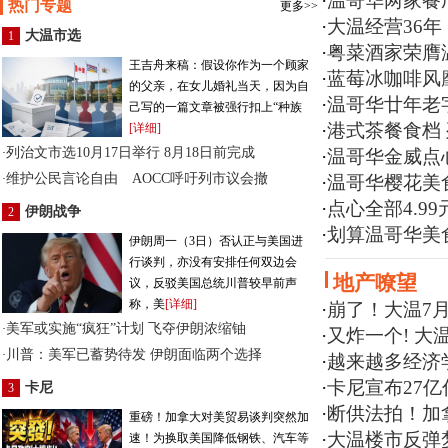
·
温哥华两家餐
热门专题
更多>>
·
大温经营36
大温市选
1
·
粤菜酒家荣膺
王吉舟来稿：假设你作为一个顾家
·
蓝莓冰咖啡风
的父亲，在女儿婚礼当天，因为自
·
温哥华廿年老
己写的一篇文章被强行扣上“种族
·
港式茶餐食档
[详细]
列治文市选10月17日举行 8月18日前完成
·
·
温哥华金威点
维护公民言论自由 AOCC呼吁列市议会撤
·
·
温哥华樱花美
·
点心全部4.9
伊朗战争
2
·
划算温哥华美
伊朗周一（3日）否认正与美国进
行谈判，亦没有安排任何双边会
地产嘹望
议，反驳美国总统川普较早前声
称，美
[详细]
·
崩了！大温7月
美军或实施“疯狂”计划 飞夺伊朗浓缩铀
·
·
又炸一个! 大温
川普：美军已蓄势待发 伊朗面临两个选择
·
·
越来越多经济
·
卡尼宣布27亿
卡尼
3
·
断供法拍！加拿
重磅！加拿大对美贸易谈判突然加
·
大温楼市反弹
速！为换取美国降低钢铁、汽车等