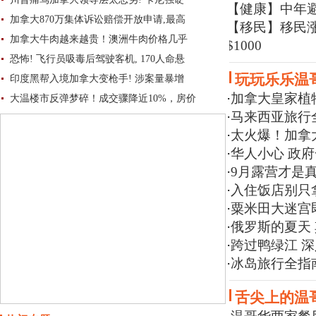
【健康】
中年
加拿大870万集体诉讼赔偿开放申请,最高
【移民】
移民
加拿大牛肉越来越贵！澳洲牛肉价格几乎
$1000
恐怖! 飞行员吸毒后驾驶客机, 170人命悬
玩玩乐乐温
印度黑帮入境加拿大变枪手! 涉案量暴增
·
加拿大皇家植
大温楼市反弹梦碎！成交骤降近10%，房价
·
马来西亚旅行全
·
太火爆！加拿
·
华人小心 政
·
9月露营才是真
·
入住饭店别只
·
粟米田大迷宫
·
俄罗斯的夏天
·
跨过鸭绿江 
·
冰岛旅行全指南
舌尖上的温