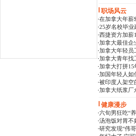
职场风云
·
在加拿大年薪$
·
25岁名校毕业
·
西捷资方加薪
·
加拿大最佳企
·
加拿大年轻员工
·
加拿大青年找
·
加拿大打拼15
·
加国年轻人如
·
被印度人架空
·
加拿大纸浆厂
健康漫步
·
六旬男狂吃“养
·
汤泡饭对胃不
·
研究发现“伟