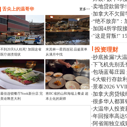
·
卖地贷款留学
舌尖上的温哥华
更多>>
·
加拿大不欠留
·
“绝不放弃”
·
加国4所学院
·
"这是背叛!"
投资理财
不到20天6人枉死! 加国这省
米其林一星四连冠 品鉴菜单
医疗崩溃现状
从满月中找
·
抄底捡漏?大
·
下飞机先别丢
·
包场蓝莓庄园 
·
6大银行存款
·
景泰2026 
·
加拿大房贷续
最佳连锁餐厅Nook新分店 完
将BC省的山和海端上餐桌 超
美诠释意大利
本土化的厨师
·
很多华人都算错:
·
大温华人投资新
·
年回报率高达
·
阿省闹独立或