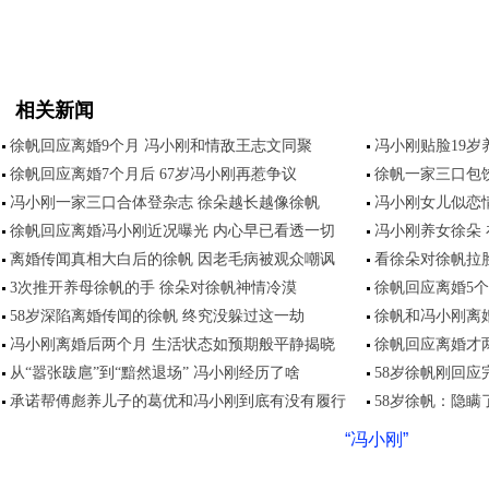
相关新闻
徐帆回应离婚9个月 冯小刚和情敌王志文同聚
冯小刚贴脸19岁
徐帆回应离婚7个月后 67岁冯小刚再惹争议
徐帆一家三口包
冯小刚一家三口合体登杂志 徐朵越长越像徐帆
冯小刚女儿似恋
徐帆回应离婚冯小刚近况曝光 内心早已看透一切
冯小刚养女徐朵 
离婚传闻真相大白后的徐帆 因老毛病被观众嘲讽
看徐朵对徐帆拉
3次推开养母徐帆的手 徐朵对徐帆神情冷漠
徐帆回应离婚5
58岁深陷离婚传闻的徐帆 终究没躲过这一劫
徐帆和冯小刚离婚
冯小刚离婚后两个月 生活状态如预期般平静揭晓
徐帆回应离婚才
从“嚣张跋扈”到“黯然退场” 冯小刚经历了啥
58岁徐帆刚回应
承诺帮傅彪养儿子的葛优和冯小刚到底有没有履行
58岁徐帆：隐瞒
“冯小刚”