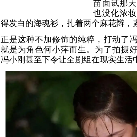
苗面试那天
也没化浓妆
得发白的海魂衫，扎着两个麻花辫，
正是这种不加修饰的纯粹，打动了
就是为角色何小萍而生。为了拍摄
冯小刚甚至下令让全剧组在现实生活