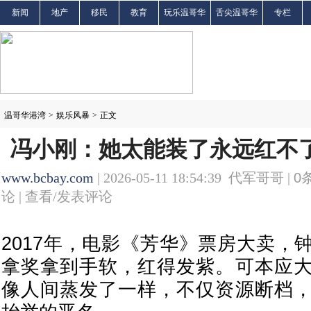
新闻
地产
移民
教育
玩乐温哥华
舌尖温哥华
专栏
温哥华港湾
>
娱乐风暴
>
正文
冯小刚：她太能装了永远红不了
www.bcbay.com
| 2026-05-11 18:54:39 代军哥哥 |
0
论 |
查看/发表评论
2017年，电影《芳华》票房大卖，
拿奖拿到手软，红得发紫。可本应
像人间蒸发了一样，不仅资源断档