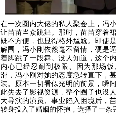
在一次圈内大佬的私人聚会上，冯
让苗苗当众跳舞。那时，苗苗穿着
既不方便，也显得格外尴尬。即使
解围，冯小刚依然毫不留情，硬是
着脚跳了一段舞。没人知道，这个
内心已经忍耐到极限。因为那场饭
滑，冯小刚对她的态度急转直下，
装。原本一切看似光明的前景，瞬
此失去了影视资源，整个圈子也没
大导演的演员。事业陷入困境后，
转身投入了婚姻的怀抱，选择了一条