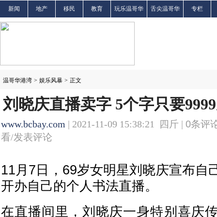
新闻
地产
移民
教育
玩乐温哥华
舌尖温哥华
专栏
温哥华港湾
>
娱乐风暴
>
正文
刘晓庆直播卖字 5个字只要99
www.bcbay.com
| 2021-11-09 15:38:21 四斤 |
0
条评论
看/发表评论
11月7日，69岁女明星刘晓庆宣布
开办自己的个人书法直播。
在直播间里，刘晓庆一身特别喜庆