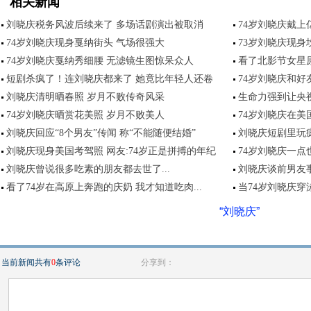
相关新闻
刘晓庆税务风波后续来了 多场话剧演出被取消
74岁刘晓庆戴上
74岁刘晓庆现身戛纳街头 气场很强大
73岁刘晓庆现身
74岁刘晓庆戛纳秀细腰 无滤镜生图惊呆众人
看了北影节女星
短剧杀疯了！连刘晓庆都来了 她竟比年轻人还卷
74岁刘晓庆和好
刘晓庆清明晒春照 岁月不败传奇风采
生命力强到让央视
74岁刘晓庆晒赏花美照 岁月不败美人
74岁刘晓庆在美
刘晓庆回应“8个男友”传闻 称“不能随便结婚”
刘晓庆短剧里玩疯
刘晓庆现身美国考驾照 网友:74岁正是拼搏的年纪
74岁刘晓庆一点
刘晓庆曾说很多吃素的朋友都去世了...
刘晓庆谈前男友
看了74岁在高原上奔跑的庆奶 我才知道吃肉...
当74岁刘晓庆穿
“刘晓庆”
当前新闻共有
0
条评论
分享到：