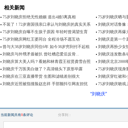
相关新闻
75岁刘晓庆拒绝无性婚姻 道出4婚3离真相
75岁刘晓庆晒与
不装了！72岁唐国强亲口承认与刘晓庆的真实关系
刘晓庆对话鲁豫：
75岁刘晓庆自曝不生孩子原因 年轻时曾渴望生育
75岁刘晓庆再爆
75岁刘晓庆网红王婆同台 全程冷场不愿互动
刘晓庆是第一个直
曾与大38岁刘晓庆同住6年 如今38岁穷到付不起租
刘晓庆再扮少女
刘晓庆与外甥矛盾被扒 曾吐槽恋爱后反骨...
刘晓庆连发数条
刘晓庆算大美人吗？看她和林青霞王祖贤龚雪合照
刘晓庆北京200
刘晓庆千万医美白做了？高清镜头下原形毕露
75岁刘晓庆现身
刘晓庆在三亚直播带货 生图和滤镜差别很大
刘晓庆穿红裙和
刘晓庆近照被指撞脸赵忠祥 手部颤抖引网友担忧
75岁刘晓庆吻戏
“刘晓庆”
当前新闻共有
0
条评论
分享到：