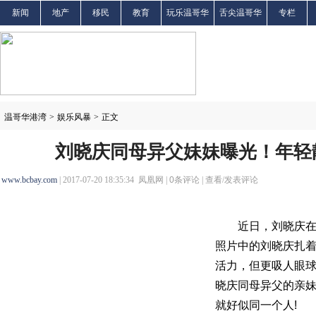
新闻
地产
移民
教育
玩乐温哥华
舌尖温哥华
专栏
温哥华港湾
>
娱乐风暴
>
正文
刘晓庆同母异父妹妹曝光！年轻
www.bcbay.com
| 2017-07-20 18:35:34 凤凰网 |
0
条评论 |
查看/发表评论
近日，刘晓庆在微
照片中的刘晓庆扎
活力，但更吸人眼
晓庆同母异父的亲
就好似同一个人!