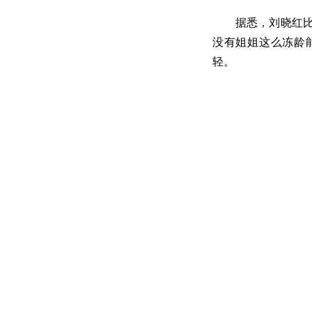
据悉，刘晓红比姐
没有姐姐这么冻龄
轻。