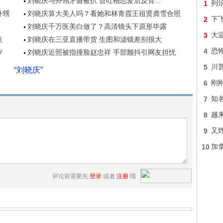
刘晓庆与外甥矛盾被扒 曾吐槽恋爱后反骨...
1
列
外甥
刘晓庆算大美人吗？看她和林青霞王祖贤龚雪合照
2
下
刘晓庆千万医美白做了？高清镜头下原形毕露
3
大
扶
刘晓庆在三亚直播带货 生图和滤镜差别很大
4
恐怖
岁
刘晓庆近照被指撞脸赵忠祥 手部颤抖引网友担忧
5
川
“刘晓庆”
6
刚
7
知
8
越
9
又炸
10
加
评论前需要先
登录
或者
注册
哦