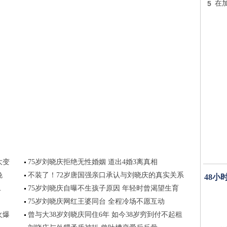
5
在加
大变
75岁刘晓庆拒绝无性婚姻 道出4婚3离真相
晚
不装了！72岁唐国强亲口承认与刘晓庆的真实关系
48小
.
75岁刘晓庆自曝不生孩子原因 年轻时曾渴望生育
75岁刘晓庆网红王婆同台 全程冷场不愿互动
火爆
曾与大38岁刘晓庆同住6年 如今38岁穷到付不起租