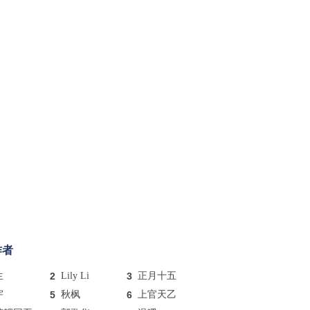
作者
生
2
Lily Li
3
正月十五
宇
5
秋枫
6
上官天乙