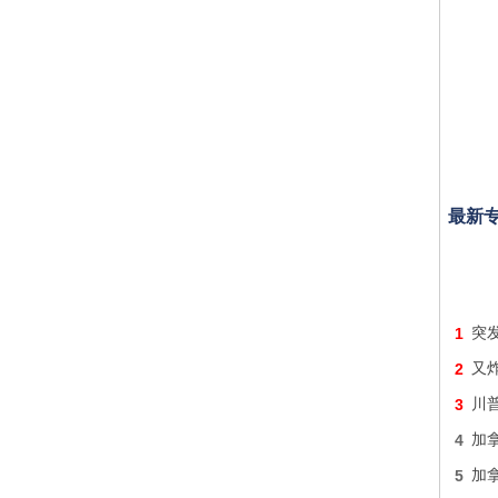
最新
1
突
2
又炸
3
川
4
加
5
加