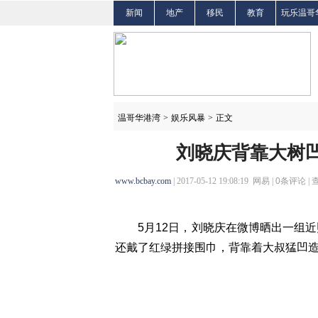
新闻
地产
移民
教育
玩乐温哥
温哥华港湾
>
娱乐风暴
>
正文
刘晓庆背靠大树凹
www.bcbay.com
| 2017-05-12 19:08:19 网易 |
0
条评论 |
5月12日，刘晓庆在微博晒出一组近
还戴了红绿拼接围巾，背靠着大叔猛凹