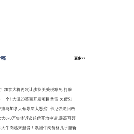
专稿
更多>>
发! 加拿大将再次让步换美关税减免 打脸
一个! 大温23英亩开发项目暴雷 欠债$1
普痛骂加拿大领导层太恶劣! 卡尼强硬回击
拿大870万集体诉讼赔偿开放申请,最高可领
拿大牛肉越来越贵！澳洲牛肉价格几乎腰斩