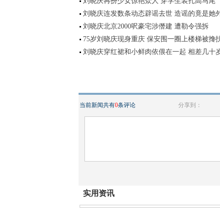
刘晓庆再扮少女惊艳众人 穿学生装扎高马尾
刘晓庆连发数条动态辟谣去世 造谣的竟是她
刘晓庆北京2000呎豪宅涉僭建 遭勒令强拆
75岁刘晓庆现身重庆 保安围一圈上楼梯被搀
刘晓庆穿红裙和小鲜肉依偎在一起 相差几十
当前新闻共有
0
条评论
分享到：
实用资讯