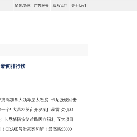
简体
/
繁体
广告服务
联系我们
关于我们
时新闻排行榜
普痛骂加拿大领导层太恶劣! 卡尼强硬回击
一个! 大温23英亩开发项目暴雷 欠债$1
转! 卡尼悄悄恢复难民医疗福利 五大项目
！CRA账号泄露案和解！最高赔$5000