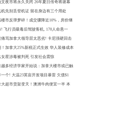
治文夜市将永久关闭 26年夏日传奇将谢幕
飞机先别丢登机证 留在身边有三个用处
温楼市反弹梦碎！成交骤降近10%，房价继
! 飞行员吸毒后驾驶客机, 170人命悬一
普痛骂加拿大领导层太恶劣! 卡尼强硬回击
刚！加拿大25%新税正式生效 华人装修成本
名女星涉毒被判死 引发社会震惊
来越多经济学家开始说：加拿大楼市或已触
一个! 大温23英亩开发项目暴雷 欠债$1
拿大超市货架变天！澳洲牛肉便宜一半 本