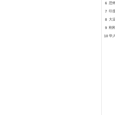
6
恐怖
7
印
8
大
9
刚
10
华