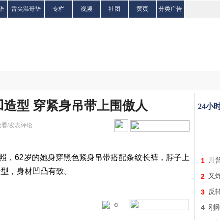
华
舌尖温哥华
专栏
视频
社团
黄页
分类广告
造型 穿紧身吊带上围傲人
24小
查看/发表评论
照，62岁的她身穿黑色紧身吊带搭配条纹长裤，脖子上
1
川
造型，身材凹凸有致。
2
又炸
3
反
0
4
刚刚