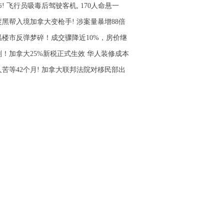
! 飞行员吸毒后驾驶客机, 170人命悬一
度黑帮入境加拿大变枪手! 涉案量暴增88倍
温楼市反弹梦碎！成交骤降近10%，房价继
刚！加拿大25%新税正式生效 华人装修成本
人苦等42个月! 加拿大联邦法院对移民部出