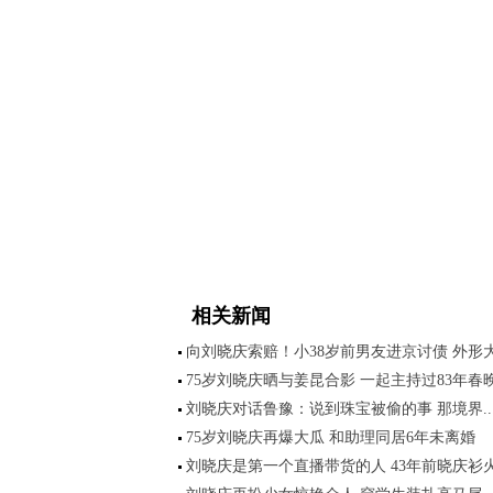
相关新闻
向刘晓庆索赔！小38岁前男友进京讨债 外形
75岁刘晓庆晒与姜昆合影 一起主持过83年春
刘晓庆对话鲁豫：说到珠宝被偷的事 那境界..
75岁刘晓庆再爆大瓜 和助理同居6年未离婚
刘晓庆是第一个直播带货的人 43年前晓庆衫