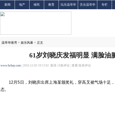
新闻
地产
移民
教育
玩乐温哥华
舌尖温哥华
专栏
温哥华港湾
>
娱乐风暴
>
正文
61岁刘晓庆发福明显 满脸油
www.bcbay.com
| 2016-12-05 19:13:02 新浪 |
0
条评论 |
查看/发表评论
12月5日，刘晓庆出席上海某颁奖礼，穿高叉裙气场十足，
态。