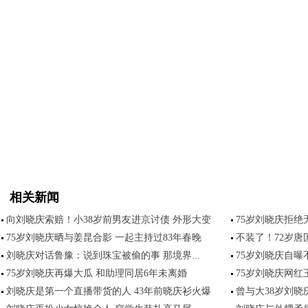
相关新闻
向刘晓庆索赔！小38岁前男友进京讨债 外形大变
75岁刘晓庆拒绝
75岁刘晓庆晒与姜昆合影 一起主持过83年春晚
不装了！72岁
刘晓庆对话鲁豫：说到珠宝被偷的事 那境界...
75岁刘晓庆自曝
75岁刘晓庆再爆大瓜 和助理同居6年未离婚
75岁刘晓庆网红
刘晓庆是第一个直播带货的人 43年前晓庆衫火爆
曾与大38岁刘晓