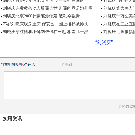
刘晓庆再扮少女惊艳众人 穿学生装扎高马尾
刘晓庆与外甥矛盾
刘晓庆连发数条动态辟谣去世 造谣的竟是她外甥
刘晓庆算大美人
刘晓庆北京2000呎豪宅涉僭建 遭勒令强拆
刘晓庆千万医美
75岁刘晓庆现身重庆 保安围一圈上楼梯被搀扶
刘晓庆在三亚直
刘晓庆穿红裙和小鲜肉依偎在一起 相差几十岁
刘晓庆近照被指
“刘晓庆”
当前新闻共有
0
条评论
分享到：
评论前需
实用资讯