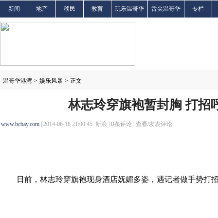
新闻
地产
移民
教育
玩乐温哥华
舌尖温哥华
专栏
温哥华港湾
>
娱乐风暴
>
正文
林志玲穿旗袍暂封胸 打招
www.bcbay.com
| 2014-06-18 21:00:45 新浪 |
0
条评论 |
查看/发表评论
日前，林志玲穿旗袍现身酒店妩媚多姿，遇记者做手势打招