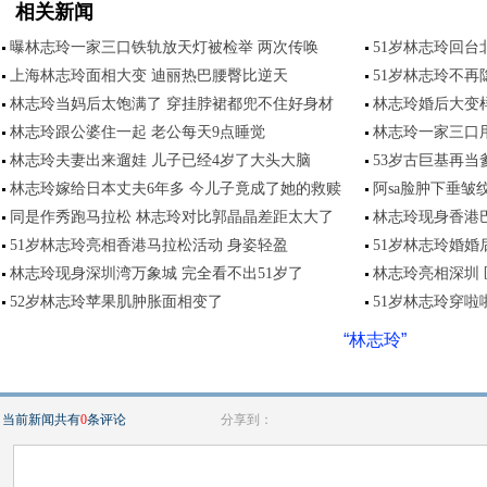
相关新闻
曝林志玲一家三口铁轨放天灯被检举 两次传唤
51岁林志玲回台
上海林志玲面相大变 迪丽热巴腰臀比逆天
51岁林志玲不再
林志玲当妈后太饱满了 穿挂脖裙都兜不住好身材
林志玲婚后大变样
林志玲跟公婆住一起 老公每天9点睡觉
林志玲一家三口
林志玲夫妻出来遛娃 儿子已经4岁了大头大脑
53岁古巨基再当
林志玲嫁给日本丈夫6年多 今儿子竟成了她的救赎
阿sa脸肿下垂皱
同是作秀跑马拉松 林志玲对比郭晶晶差距太大了
林志玲现身香港
51岁林志玲亮相香港马拉松活动 身姿轻盈
51岁林志玲婚婚
林志玲现身深圳湾万象城 完全看不出51岁了
林志玲亮相深圳
52岁林志玲苹果肌肿胀面相变了
51岁林志玲穿啦
“林志玲”
当前新闻共有
0
条评论
分享到：