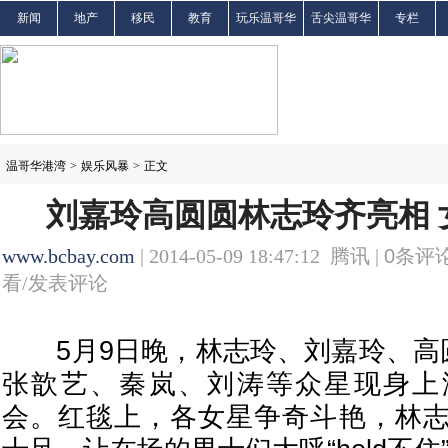
新闻
地产
移民
教育
玩乐温哥华
舌尖温哥华
专栏
温哥华港湾
>
娱乐风暴
>
正文
刘嘉玲高圆圆林志玲齐亮相 
www.bcbay.com
| 2014-05-09 18:47:12 腾讯 |
0
条评论
看/发表评论
5月9日晚，林志玲、刘嘉玲、高圆圆、
张歆艺、秦岚、刘涛等众星现身上
会。红毯上，各女星争奇斗艳，林