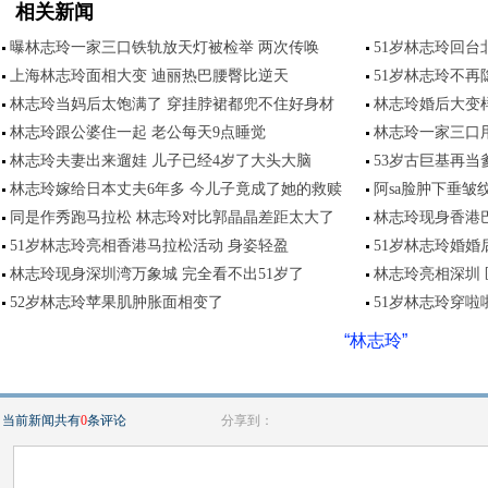
相关新闻
曝林志玲一家三口铁轨放天灯被检举 两次传唤
51岁林志玲回台
上海林志玲面相大变 迪丽热巴腰臀比逆天
51岁林志玲不再
林志玲当妈后太饱满了 穿挂脖裙都兜不住好身材
林志玲婚后大变样
林志玲跟公婆住一起 老公每天9点睡觉
林志玲一家三口
林志玲夫妻出来遛娃 儿子已经4岁了大头大脑
53岁古巨基再当
林志玲嫁给日本丈夫6年多 今儿子竟成了她的救赎
阿sa脸肿下垂皱
同是作秀跑马拉松 林志玲对比郭晶晶差距太大了
林志玲现身香港
51岁林志玲亮相香港马拉松活动 身姿轻盈
51岁林志玲婚婚
林志玲现身深圳湾万象城 完全看不出51岁了
林志玲亮相深圳
52岁林志玲苹果肌肿胀面相变了
51岁林志玲穿啦
“林志玲”
当前新闻共有
0
条评论
分享到：