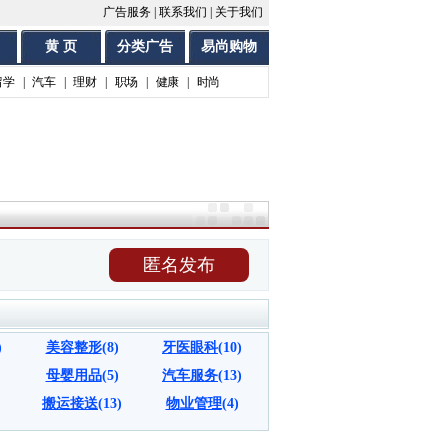
广告服务
|
联系我们
|
关于我们
黄 页
分类广告
易尚购物
留学
|
汽车
|
理财
|
职场
|
健康
|
时尚
匿名发布
)
美容整形
(8)
牙医眼科
(10)
母婴用品
(5)
汽车服务
(13)
搬运接送
(13)
物业管理
(4)