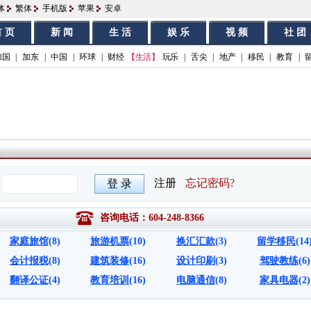
体
繁体
手机版
苹果
安卓
 页
新 闻
生 活
娱 乐
视 频
社 团
加国
|
加东
|
中国
|
环球
|
财经
【生活】
玩乐
|
舌尖
|
地产
|
移民
|
教育
|
咨询电话：604-248-8366
家庭旅馆
(8)
旅游机票
(10)
换汇汇款
(3)
留学移民
(14
会计报税
(8)
建筑装修
(16)
设计印刷
(3)
驾驶教练
(6)
翻译公证
(4)
教育培训
(16)
电脑通信
(8)
家具电器
(2)