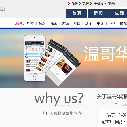
简体
繁体
手机版
苹果
首 页
新 闻
生 活
【新闻】
即时
|
焦点
|
热图
|
大温
|
加国
|
加东
|
中国
|
环球
|
财经