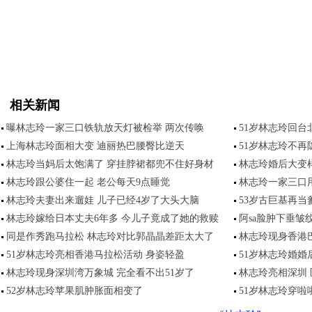
相关新闻
曝林志玲一家三口铁轨放天灯被检举 两次传唤
51岁林志玲回台
上海林志玲面相大变 迪丽热巴腰臀比逆天
51岁林志玲不再
林志玲当妈后太饱满了 穿挂脖裙都兜不住好身材
林志玲婚后大变样
林志玲跟公婆住一起 老公每天9点睡觉
林志玲一家三口
林志玲夫妻出来遛娃 儿子已经4岁了大头大脑
53岁古巨基再当
林志玲嫁给日本丈夫6年多 今儿子竟成了她的救赎
阿sa脸肿下垂皱
同是作秀跑马拉松 林志玲对比郭晶晶差距太大了
林志玲现身香港
51岁林志玲亮相香港马拉松活动 身姿轻盈
51岁林志玲婚婚
林志玲现身深圳湾万象城 完全看不出51岁了
林志玲亮相深圳
52岁林志玲苹果肌肿胀面相变了
51岁林志玲穿啦