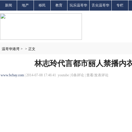
新闻
地产
移民
教育
玩乐温哥华
舌尖温哥华
专栏
温哥华港湾
>
>
正文
林志玲代言都市丽人禁播内
www.bcbay.com
| 2014-07-08 17:46:41 youtube |
0
条评论 |
查看/发表评论